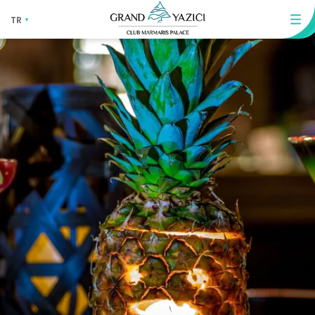
TR
EN
RU