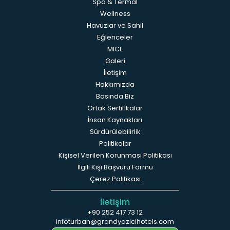
Spa & Termal
Wellness
Havuzlar ve Sahil
Eğlenceler
MICE
Galeri
İletişim
Hakkımızda
Basında Biz
Ortak Sertifikalar
İnsan Kaynakları
Sürdürülebilirlik
Politikalar
Kişisel Verilen Korunması Politikası
İlgili Kişi Başvuru Formu
Çerez Politikası
İletişim
+90 252 417 73 12
infoturban@grandyazicihotels.com