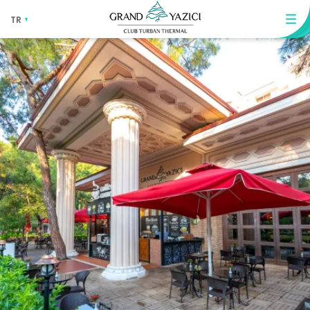
TR
EN
RU