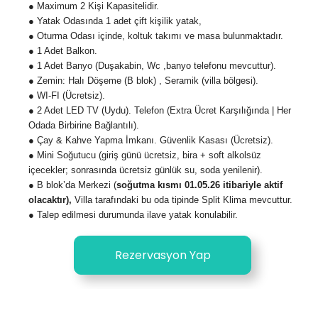
● Maximum 2 Kişi Kapasitelidir.
● Yatak Odasında 1 adet çift kişilik yatak,
● Oturma Odası içinde, koltuk takımı ve masa bulunmaktadır.
● 1 Adet Balkon.
● 1 Adet Banyo (Duşakabin, Wc ,banyo telefonu mevcuttur).
● Zemin: Halı Döşeme (B blok) , Seramik (villa bölgesi).
● WI-FI (Ücretsiz).
● 2 Adet LED TV (Uydu). Telefon (Extra Ücret Karşılığında | Her
Odada Birbirine Bağlantılı).
● Çay & Kahve Yapma İmkanı. Güvenlik Kasası (Ücretsiz).
● Mini Soğutucu (giriş günü ücretsiz, bira + soft alkolsüz
içecekler; sonrasında ücretsiz günlük su, soda yenilenir).
● B blok’da Merkezi (
soğutma kısmı 01.05.26 itibariyle aktif
olacaktır),
Villa tarafındaki bu oda tipinde Split Klima
mevcuttur.
● Talep edilmesi durumunda ilave yatak konulabilir.
Rezervasyon Yap