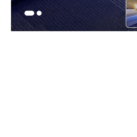
i Takip Et!
İle