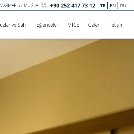
+90 252 417 73 12
3 MARMARİS / MUĞLA
TR
EN
RU
uzlar ve Sahil
Eğlenceler
MICE
Galeri
İletişim